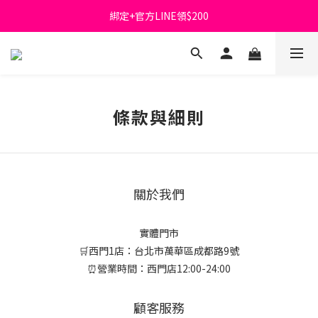
綁定+官方LINE領$200
首購免運費🚚
出清特價_買一送一
首購免運費🚚
條款與細則
關於我們
實體門市
🛒西門1店：台北市萬華區成都路9號
⏰營業時間：西門店12:00-24:00
顧客服務