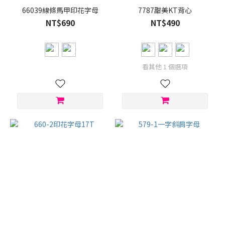
色
66039線條馬甲印花字母
7787甜美KT背心
(19)
NT$690
NT$490
咖
啡
(18)
看其他 1 個選項
看
更
多
尺
寸
M
(3)
S
(3)
L
(2)