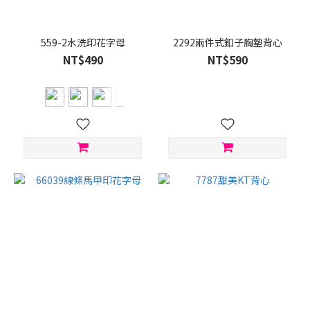
(177)
灰
色
559-2水洗印花字母
2292兩件式釦子胸墊背心
(90)
NT$490
NT$590
紅
色
(31)
藍
色
(28)
粉
色
(25)
杏
色
(22)
綠