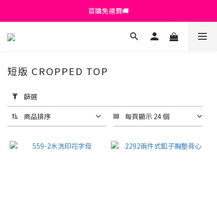
首購免運費🚚
首購免運費🚚
綁定+官方LINE領$200
出清特價_買一送一
短版 CROPPED TOP
首購免運費🚚
套
用
篩選
篩
選
商品排序
每頁顯示 24 個
(0/20)
顏
色
黑色
(207)
白色