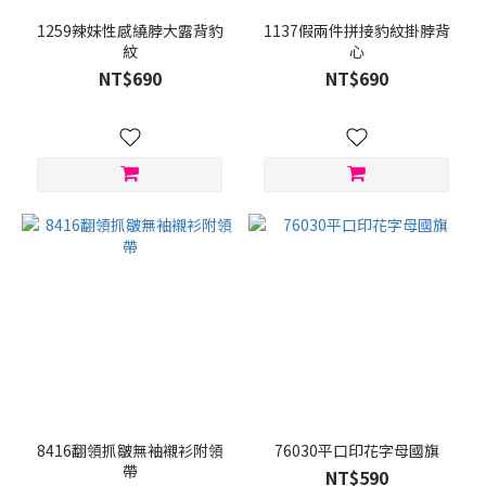
1259辣妹性感繞脖大露背豹
1137假兩件拼接豹紋掛脖背
紋
心
NT$690
NT$690
8416翻領抓皺無袖襯衫附領
76030平口印花字母國旗
帶
NT$590