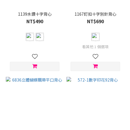
粉
1139水鑽十字背心
1167釘扣十字別針背心
色
NT$490
NT$690
(7)
咖
啡
(6)
看其他 1 個選項
看
更
多
尺
寸
L
(1)
M
(1)