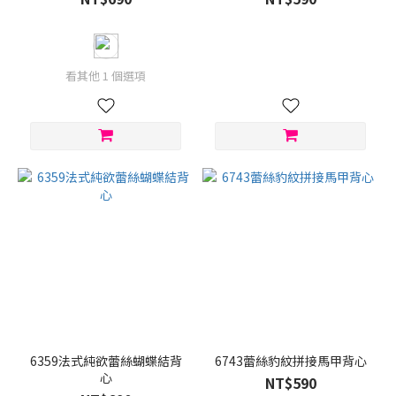
看其他 1 個選項
6359法式純欲蕾絲蝴蝶結背
6743蕾絲豹紋拼接馬甲背心
心
NT$590