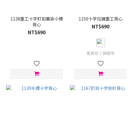
白
色
(81)
1138重工十字釘扣暈染小標
1150十字拉鍊重工背心
背心
灰
NT$690
色
NT$690
(45)
杏
看其他 1 個選項
色
(15)
紅
色
(14)
藍
色
(14)
綠
色
(10)