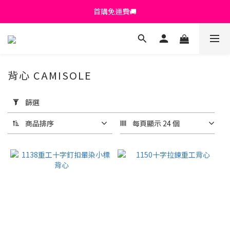
首購免運費🚚
首購免運費🚚
綁定+官方LINE領$200
出清特價_買一送一
背心 CAMISOLE
首購免運費🚚
套
用
篩選
篩
選
商品排序
每頁顯示 24 個
(0/20)
顏
色
黑
色
(92)