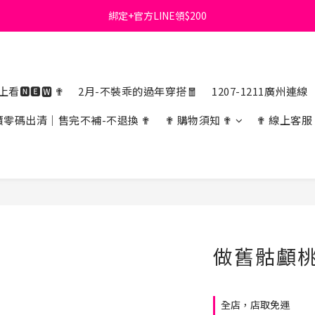
綁定+官方LINE領$200
首購免運費🚚
出清特價_買一送一
首購免運費🚚
看🅽🅴🆆 ✟
2月-不裝乖的過年穿搭🧧
1207-1211廣州連線
價零碼出清｜售完不補-不退換 ✟
✟ 購物須知 ✟
✟ 線上客服
做舊骷顱
全店，店取免運