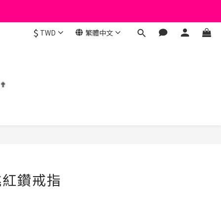
$
TWD
繁體中文
 ✟
立即購買
桃紅鑽戒指