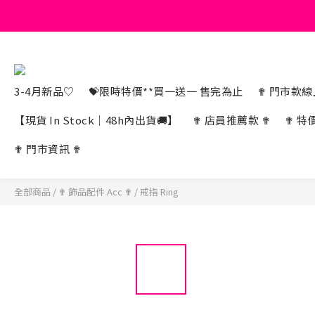
3-4月新品♡
💝限時特價**買一送一 售完為止
✟ 門市款線上
【現貨 In Stock｜48h內出貨🚚】
✟ 店員推薦款 ✟
✟ 特
✟ 門市資訊 ✟
全部商品
/
✟ 飾品配件 Acc ✟
/
戒指 Ring