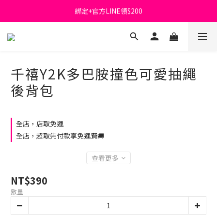
綁定+官方LINE領$200
首購免運費🚚
出清特價_買一送一
首購免運費🚚
千禧Y2K多巴胺撞色可愛抽繩
後背包
全店，店取免運
全店，超取先付款享免運費🚚
查看更多
NT$390
數量