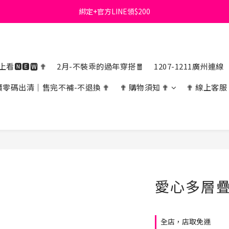
綁定+官方LINE領$200
首購免運費🚚
出清特價_買一送一
首購免運費🚚
看🅽🅴🆆 ✟
2月-不裝乖的過年穿搭🧧
1207-1211廣州連線
價零碼出清｜售完不補-不退換 ✟
✟ 購物須知 ✟
✟ 線上客服
愛心多層
全店，店取免運