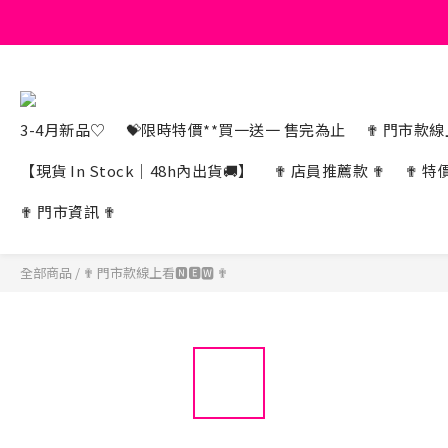
3-4月新品♡
💝限時特價**買一送一 售完為止
✟ 門市款線上
【現貨 In Stock｜48h內出貨🚚】
✟ 店員推薦款 ✟
✟ 特
✟ 門市資訊 ✟
全部商品
/
✟ 門市款線上看🅽🅴🆆 ✟