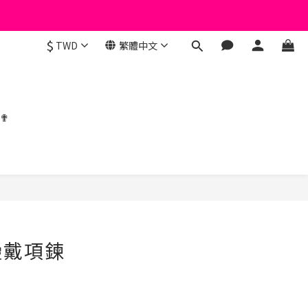
$
TWD
繁體中文
 ✟
疊戴項鍊