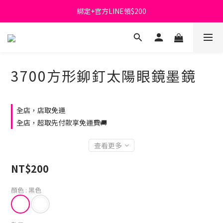
綁定+官方LINE領$200
首購免運費🚚
出清特價_買一送一
首購免運費🚚
3700方形鉚釘太陽眼鏡墨鏡
全店，店取免運
全店，超取先付款享免運費🚚
查看更多
NT$200
顏色
: 黑色