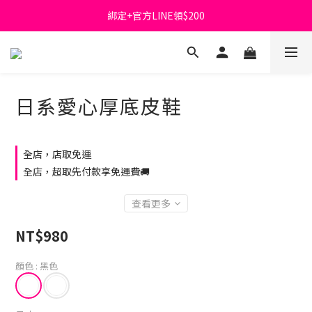
綁定+官方LINE領$200
首購免運費🚚
出清特價_買一送一
首購免運費🚚
日系愛心厚底皮鞋
全店，店取免運
全店，超取先付款享免運費🚚
查看更多
NT$980
顏色
: 黑色