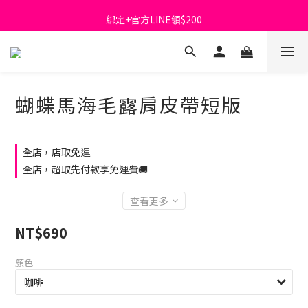
首購免運費🚚
綁定+官方LINE領$200
出清特價_買一送一
首購免運費🚚
蝴蝶馬海毛露肩皮帶短版
全店，店取免運
全店，超取先付款享免運費🚚
查看更多
NT$690
顏色