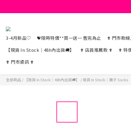
3-4月新品♡
💝限時特價**買一送一 售完為止
✟ 門市款線上
【現貨 In Stock｜48h內出貨🚚】
✟ 店員推薦款 ✟
✟ 特
✟ 門市資訊 ✟
全部商品
/
【現貨 In Stock｜48h內出貨🚚】
/
現貨 In Stock｜襪子 Socks