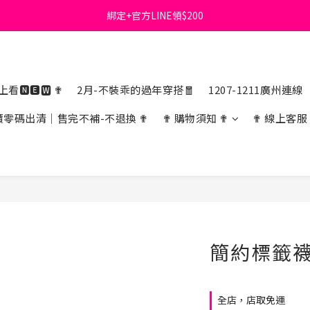
綁定+官方LINE領$200
首購免運費🚚
出清特價_買一送一
首購免運費🚚
看🅽🅴🆆 ✟
2月-不裝乖的過年穿搭🧧
1207-1211廣州連線
價零碼出清｜售完不補-不退換 ✟
✟ 購物須知 ✟
✟ 線上客服
簡約標籤
全店，店取免運