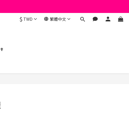
$
TWD
繁體中文
 ✟
立即購買
襪