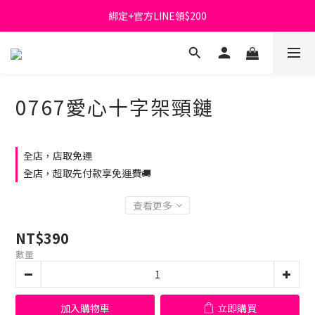
綁定+官方LINE領$200
首購免運費🚚
出清特價_買一送一
首購免運費🚚
0767愛心十字架頸鏈
全店，店取免運
全店，超取先付款享免運費🚚
查看更多
NT$390
數量
加入購物車
立即購買