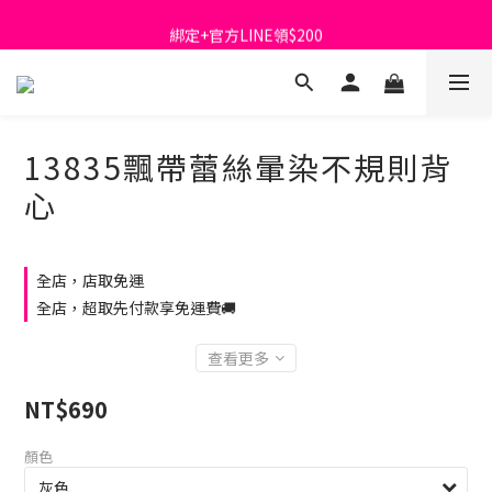
首購免運費🚚
綁定+官方LINE領$200
出清特價_買一送一
首購免運費🚚
13835飄帶蕾絲暈染不規則背
心
全店，店取免運
全店，超取先付款享免運費🚚
查看更多
NT$690
顏色