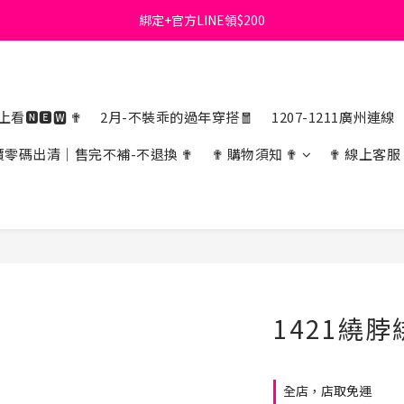
綁定+官方LINE領$200
首購免運費🚚
出清特價_買一送一
首購免運費🚚
看🅽🅴🆆 ✟
2月-不裝乖的過年穿搭🧧
1207-1211廣州連線
價零碼出清｜售完不補-不退換 ✟
✟ 購物須知 ✟
✟ 線上客服
1421繞
全店，店取免運