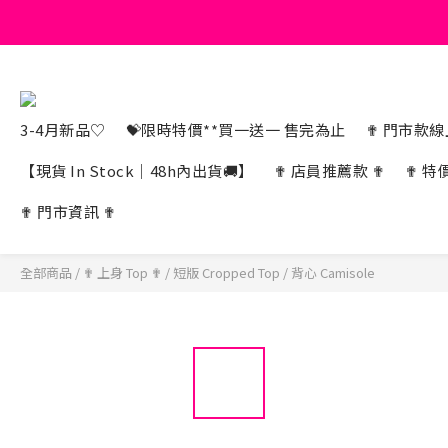
3-4月新品♡
💝限時特價**買一送一 售完為止
✟ 門市款線上
【現貨 In Stock｜48h內出貨🚚】
✟ 店員推薦款 ✟
✟ 特
✟ 門市資訊 ✟
全部商品
/
✟ 上身 Top ✟
/
短版 Cropped Top
/
背心 Camisole