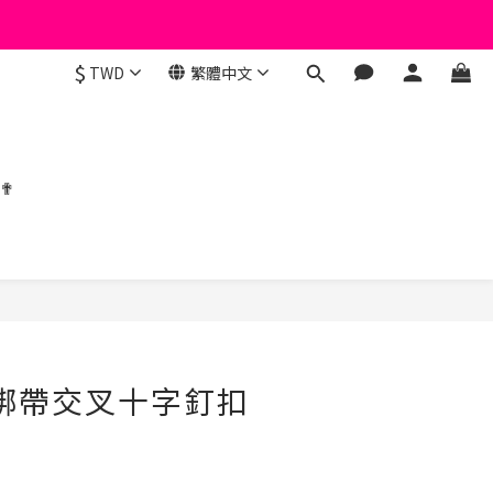
$
TWD
繁體中文
 ✟
立即購買
脖綁帶交叉十字釘扣