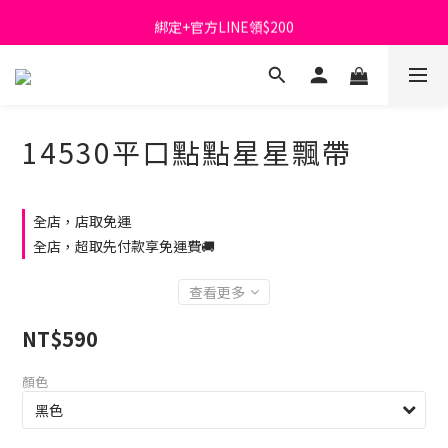
綁定+官方LINE領$200
首購免運費🚚
出清特價_買一送一
首購免運費🚚
14530平口點點星星飄帶
全店，店取免運
全店，超取先付款享免運費🚚
查看更多
NT$590
顏色