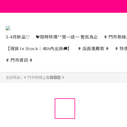
3-4月新品♡
💝限時特價**買一送一 售完為止
✟ 門市款線上
【現貨 In Stock｜48h內出貨🚚】
✟ 店員推薦款 ✟
✟ 特
✟ 門市資訊 ✟
全部商品
/
✟ 門市款線上看🅽🅴🆆 ✟