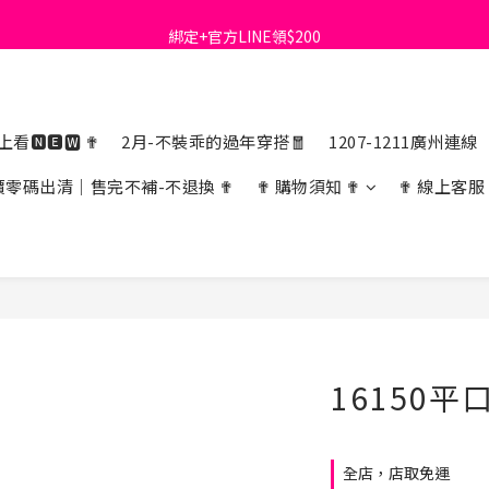
綁定+官方LINE領$200
首購免運費🚚
出清特價_買一送一
首購免運費🚚
看🅽🅴🆆 ✟
2月-不裝乖的過年穿搭🧧
1207-1211廣州連線
價零碼出清｜售完不補-不退換 ✟
✟ 購物須知 ✟
✟ 線上客服
16150
全店，店取免運