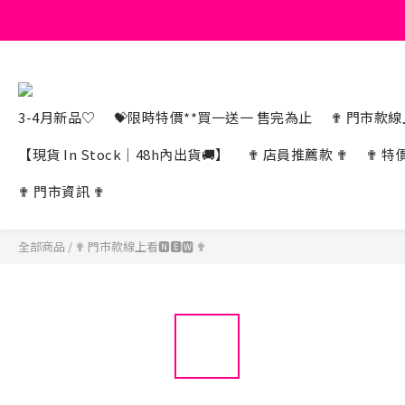
3-4月新品♡
💝限時特價**買一送一 售完為止
✟ 門市款線上
【現貨 In Stock｜48h內出貨🚚】
✟ 店員推薦款 ✟
✟ 特
✟ 門市資訊 ✟
全部商品
/
✟ 門市款線上看🅽🅴🆆 ✟