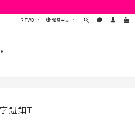
$
TWD
繁體中文
 ✟
立即購買
十字鈕釦T