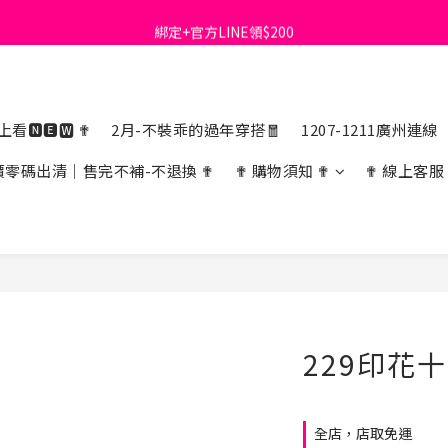
綁定+官方LINE領$200
首購免運費🚚
出清特價_買一送一
首購免運費🚚
看🅽🅴🆆 ✟
2月-不裝乖的過年穿搭🧧
1207-1211廣州連線
價零碼出清｜售完不補-不退換 ✟
✟ 購物須知 ✟
✟ 線上客服
229印花
全店，店取免運