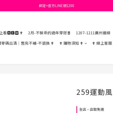
綁定+官方LINE領$200
首購免運費🚚
出清特價_買一送一
首購免運費🚚
看🅽🅴🆆 ✟
2月-不裝乖的過年穿搭🧧
1207-1211廣州連線
價零碼出清｜售完不補-不退換 ✟
✟ 購物須知 ✟
✟ 線上客服
259運動
全店，店取免運