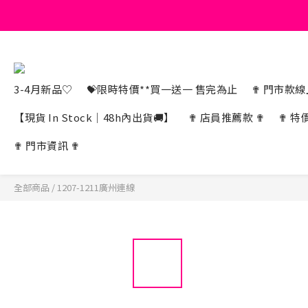
3-4月新品♡
💝限時特價**買一送一 售完為止
✟ 門市款線上
【現貨 In Stock｜48h內出貨🚚】
✟ 店員推薦款 ✟
✟ 特
✟ 門市資訊 ✟
全部商品
/
1207-1211廣州連線