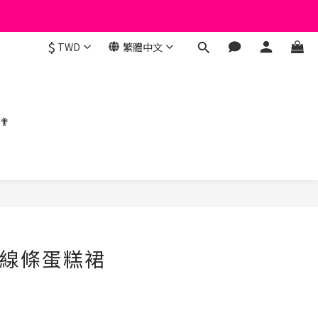
$
TWD
繁體中文
 ✟
立即購買
風線條蛋糕裙