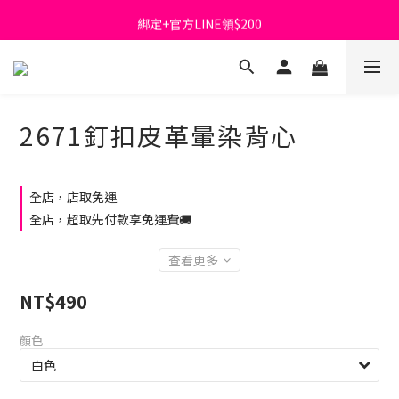
綁定+官方LINE領$200
首購免運費🚚
出清特價_買一送一
首購免運費🚚
2671釘扣皮革暈染背心
全店，店取免運
全店，超取先付款享免運費🚚
查看更多
NT$490
顏色