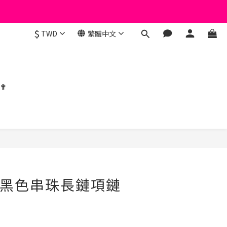
$
TWD
繁體中文
 ✟
立即購買
架黑色串珠長鏈項鏈