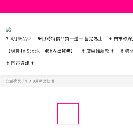
3-4月新品♡
💝限時特價**買一送一 售完為止
✟ 門市款線上
【現貨 In Stock｜48h內出貨🚚】
✟ 店員推薦款 ✟
✟ 特
✟ 門市資訊 ✟
全部商品
/
✟ 𝟳.𝟴月新品拍攝