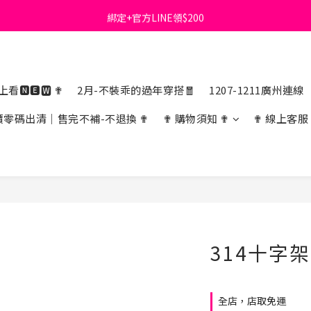
綁定+官方LINE領$200
首購免運費🚚
出清特價_買一送一
首購免運費🚚
看🅽🅴🆆 ✟
2月-不裝乖的過年穿搭🧧
1207-1211廣州連線
價零碼出清｜售完不補-不退換 ✟
✟ 購物須知 ✟
✟ 線上客服
314十字
全店，店取免運