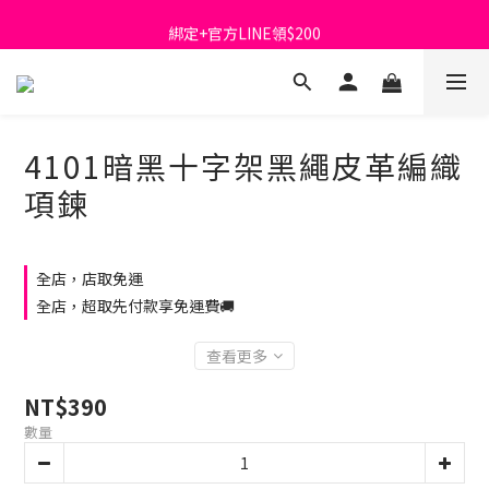
首購免運費🚚
綁定+官方LINE領$200
出清特價_買一送一
首購免運費🚚
4101暗黑十字架黑繩皮革編織
項鍊
全店，店取免運
全店，超取先付款享免運費🚚
查看更多
NT$390
數量