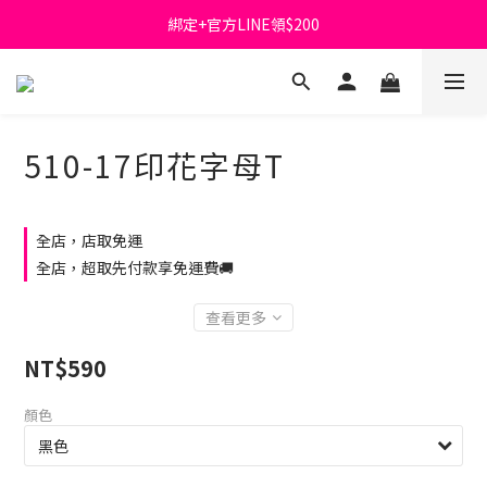
綁定+官方LINE領$200
首購免運費🚚
出清特價_買一送一
首購免運費🚚
510-17印花字母T
全店，店取免運
全店，超取先付款享免運費🚚
查看更多
NT$590
顏色