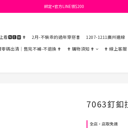
綁定+官方LINE領$200
首購免運費🚚
出清特價_買一送一
首購免運費🚚
看🅽🅴🆆 ✟
2月-不裝乖的過年穿搭🧧
1207-1211廣州連線
價零碼出清｜售完不補-不退換 ✟
✟ 購物須知 ✟
✟ 線上客服
7063釘
全店，店取免運