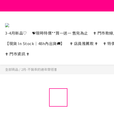
3-4月新品♡
💝限時特價**買一送一 售完為止
✟ 門市款線上
【現貨 In Stock｜48h內出貨🚚】
✟ 店員推薦款 ✟
✟ 特
✟ 門市資訊 ✟
全部商品
/
2月-不裝乖的過年穿搭🧧