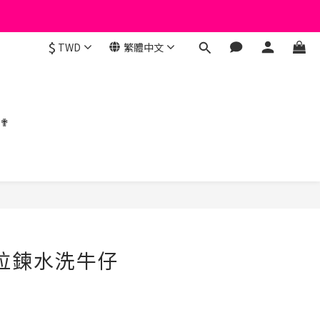
$
TWD
繁體中文
 ✟
立即購買
釦拉鍊水洗牛仔