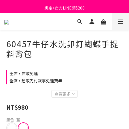
首購免運費🚚
綁定+官方LINE領$200
出清特價_買一送一
首購免運費🚚
60457牛仔水洗卯釘蝴蝶手提
斜背包
全店，店取免運
全店，超取先付款享免運費🚚
查看更多
NT$980
顏色
: 藍