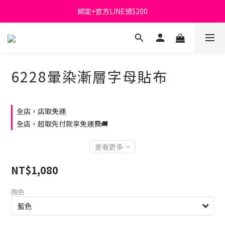
綁定+官方LINE領$200
首購免運費🚚
出清特價_買一送一
首購免運費🚚
6228暈染漸層字母貼布
全店，店取免運
全店，超取先付款享免運費🚚
查看更多
NT$1,080
顏色