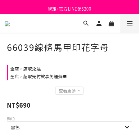
首購免運費🚚
綁定+官方LINE領$200
出清特價_買一送一
首購免運費🚚
66039線條馬甲印花字母
全店，店取免運
全店，超取先付款享免運費🚚
查看更多
NT$690
顏色