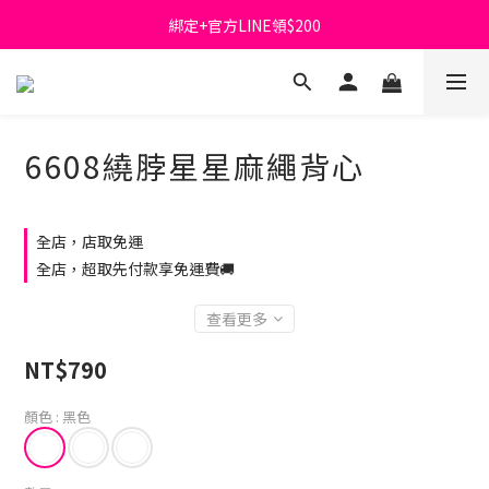
綁定+官方LINE領$200
首購免運費🚚
出清特價_買一送一
首購免運費🚚
6608繞脖星星麻繩背心
全店，店取免運
全店，超取先付款享免運費🚚
查看更多
NT$790
顏色
: 黑色