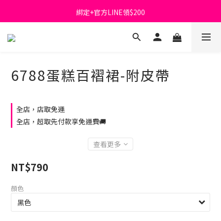
綁定+官方LINE領$200
首購免運費🚚
出清特價_買一送一
首購免運費🚚
6788蛋糕百褶裙-附皮帶
全店，店取免運
全店，超取先付款享免運費🚚
查看更多
NT$790
顏色