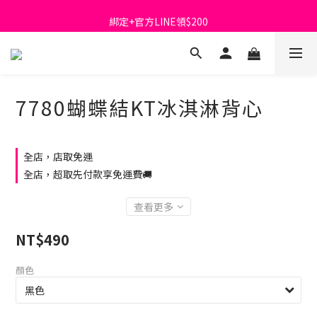
首購免運費🚚
綁定+官方LINE領$200
出清特價_買一送一
首購免運費🚚
7780蝴蝶結KT冰淇淋背心
全店，店取免運
全店，超取先付款享免運費🚚
查看更多
NT$490
顏色