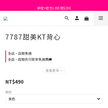
首購免運費🚚
綁定+官方LINE領$200
出清特價_買一送一
首購免運費🚚
7787甜美KT背心
全店，店取免運
全店，超取先付款享免運費🚚
查看更多
NT$490
顏色