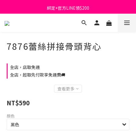
綁定+官方LINE領$200
首購免運費🚚
出清特價_買一送一
首購免運費🚚
7876蕾絲拼接骨頭背心
全店，店取免運
全店，超取先付款享免運費🚚
查看更多
NT$590
顏色