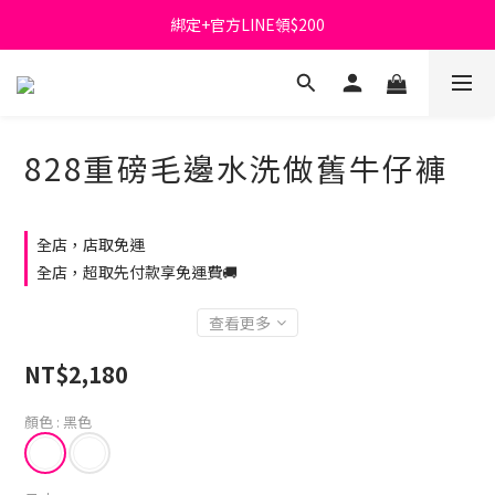
綁定+官方LINE領$200
首購免運費🚚
出清特價_買一送一
首購免運費🚚
828重磅毛邊水洗做舊牛仔褲
全店，店取免運
全店，超取先付款享免運費🚚
查看更多
NT$2,180
顏色
: 黑色