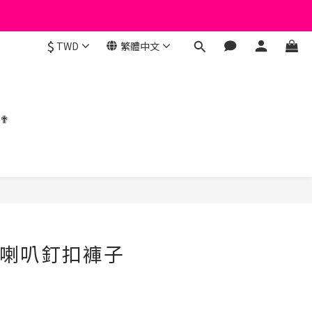
$
TWD
繁體中文
 ✟
立即購買
寬喇叭釘扣褲子