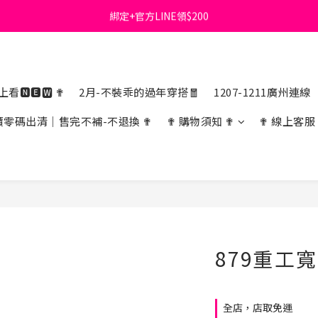
綁定+官方LINE領$200
首購免運費🚚
出清特價_買一送一
首購免運費🚚
看🅽🅴🆆 ✟
2月-不裝乖的過年穿搭🧧
1207-1211廣州連線
價零碼出清｜售完不補-不退換 ✟
✟ 購物須知 ✟
✟ 線上客服
879重工
全店，店取免運