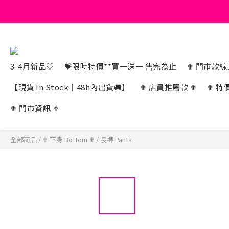
3-4月新品♡
💝限時特價**買一送一 售完為止
✟ 門市款線上
【現貨 In Stock｜48h內出貨🚚】
✟ 店員推薦款 ✟
✟ 特
✟ 門市資訊 ✟
全部商品
/
✟ 下身 Bottom ✟
/
長褲 Pants