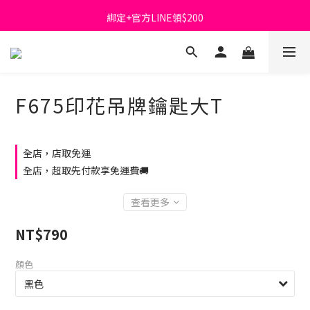
綁定+官方LINE領$200
首購免運費🚚
出清特價_買一送一
首購免運費🚚
F675印花吊牌鑰匙大T
全店，店取免運
全店，超取先付款享免運費🚚
查看更多
NT$790
顏色