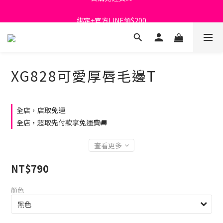
首購免運費🚚
綁定+官方LINE領$200
出清特價_買一送一
首購免運費🚚
XG828可愛厚唇毛邊T
全店，店取免運
全店，超取先付款享免運費🚚
查看更多
NT$790
顏色