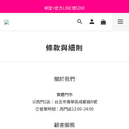
首購免運費🚚
綁定+官方LINE領$200
出清特價_買一送一
首購免運費🚚
條款與細則
關於我們
實體門市
🛒西門1店：台北市萬華區成都路9號
⏰營業時間：西門店12:00-24:00
顧客服務