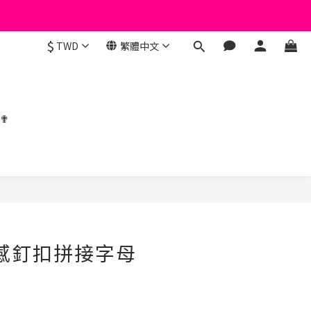
$
TWD
繁體中文
 ✟
立即購買
計感釘扣拼接字母