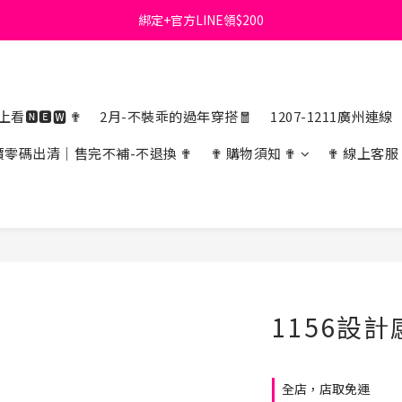
綁定+官方LINE領$200
首購免運費🚚
出清特價_買一送一
首購免運費🚚
看🅽🅴🆆 ✟
2月-不裝乖的過年穿搭🧧
1207-1211廣州連線
價零碼出清｜售完不補-不退換 ✟
✟ 購物須知 ✟
✟ 線上客服
1156設
全店，店取免運