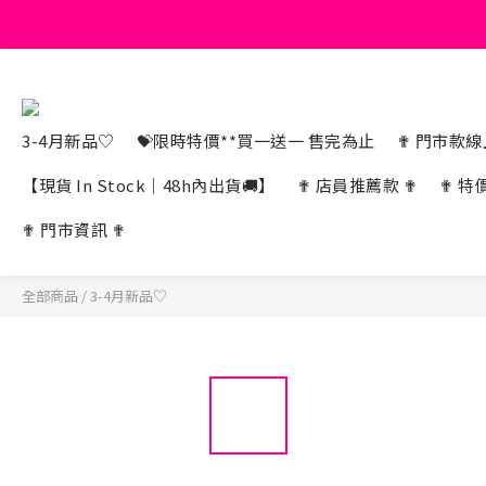
3-4月新品♡
💝限時特價**買一送一 售完為止
✟ 門市款線上
【現貨 In Stock｜48h內出貨🚚】
✟ 店員推薦款 ✟
✟ 特
✟ 門市資訊 ✟
全部商品
/
3-4月新品♡