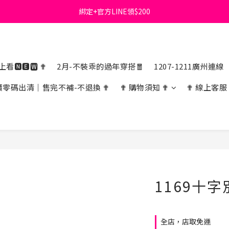
綁定+官方LINE領$200
首購免運費🚚
出清特價_買一送一
首購免運費🚚
看🅽🅴🆆 ✟
2月-不裝乖的過年穿搭🧧
1207-1211廣州連線
價零碼出清｜售完不補-不退換 ✟
✟ 購物須知 ✟
✟ 線上客服
1169十
全店，店取免運