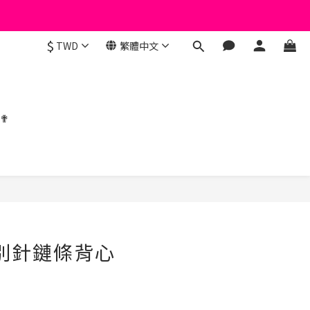
$
TWD
繁體中文
 ✟
立即購買
字別針鏈條背心