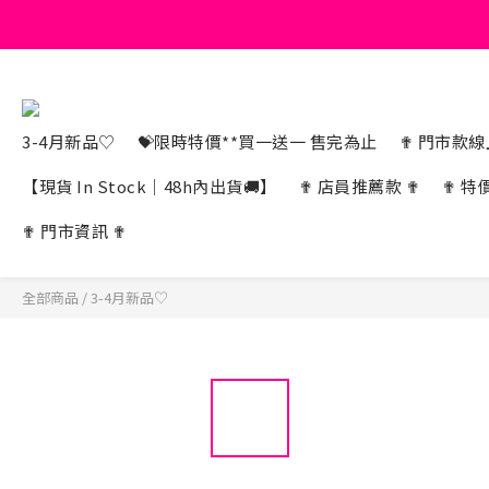
3-4月新品♡
💝限時特價**買一送一 售完為止
✟ 門市款線上
【現貨 In Stock｜48h內出貨🚚】
✟ 店員推薦款 ✟
✟ 特
✟ 門市資訊 ✟
全部商品
/
3-4月新品♡