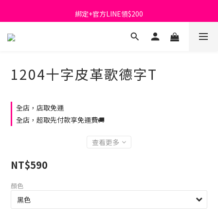
首購免運費🚚
綁定+官方LINE領$200
出清特價_買一送一
首購免運費🚚
1204十字皮革歌德字T
全店，店取免運
全店，超取先付款享免運費🚚
查看更多
NT$590
顏色