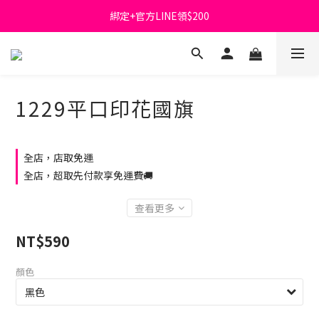
綁定+官方LINE領$200
首購免運費🚚
出清特價_買一送一
首購免運費🚚
1229平口印花國旗
全店，店取免運
全店，超取先付款享免運費🚚
查看更多
NT$590
顏色