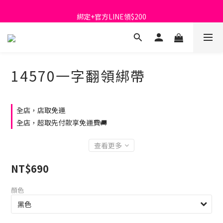
首購免運費🚚
綁定+官方LINE領$200
出清特價_買一送一
首購免運費🚚
14570一字翻領綁帶
全店，店取免運
全店，超取先付款享免運費🚚
查看更多
NT$690
顏色