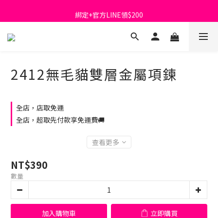
首購免運費🚚
綁定+官方LINE領$200
出清特價_買一送一
首購免運費🚚
2412無毛貓雙層金屬項鍊
全店，店取免運
全店，超取先付款享免運費🚚
查看更多
NT$390
數量
加入購物車
立即購買