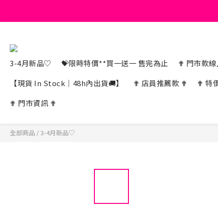
3-4月新品♡
💝限時特價**買一送一 售完為止
✟ 門市款線上
【現貨 In Stock｜48h內出貨🚚】
✟ 店員推薦款 ✟
✟ 特
✟ 門市資訊 ✟
全部商品
/
3-4月新品♡