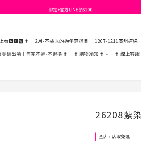
綁定+官方LINE領$200
首購免運費🚚
出清特價_買一送一
首購免運費🚚
看🅽🅴🆆 ✟
2月-不裝乖的過年穿搭🧧
1207-1211廣州連線
價零碼出清｜售完不補-不退換 ✟
✟ 購物須知 ✟
✟ 線上客服
26208
全店，店取免運