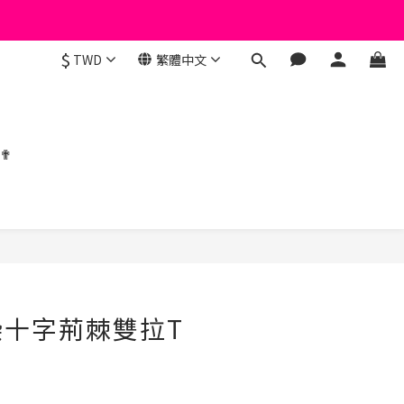
$
TWD
繁體中文
 ✟
立即購買
紮染十字荊棘雙拉T