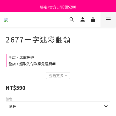
綁定+官方LINE領$200
首購免運費🚚
出清特價_買一送一
首購免運費🚚
2677一字迷彩翻領
全店，店取免運
全店，超取先付款享免運費🚚
查看更多
NT$590
顏色