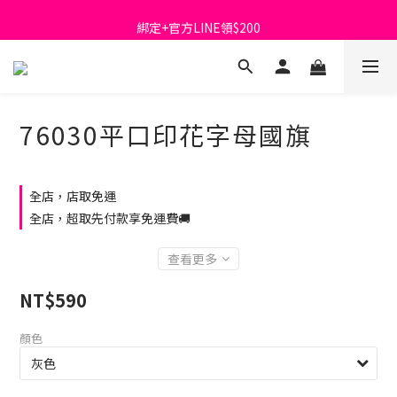
首購免運費🚚
綁定+官方LINE領$200
出清特價_買一送一
首購免運費🚚
76030平口印花字母國旗
全店，店取免運
全店，超取先付款享免運費🚚
查看更多
NT$590
顏色