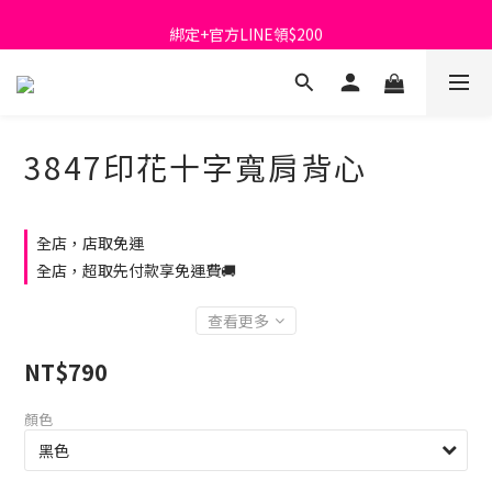
首購免運費🚚
綁定+官方LINE領$200
出清特價_買一送一
首購免運費🚚
3847印花十字寬肩背心
全店，店取免運
全店，超取先付款享免運費🚚
查看更多
NT$790
顏色