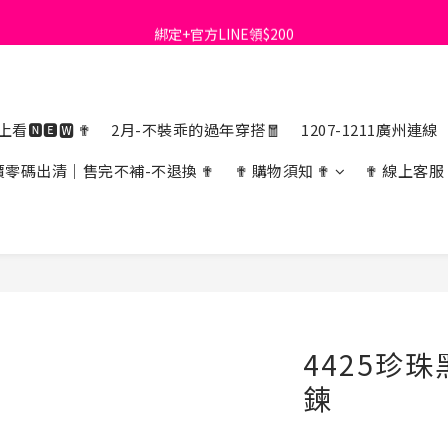
綁定+官方LINE領$200
首購免運費🚚
出清特價_買一送一
首購免運費🚚
看🅽🅴🆆 ✟
2月-不裝乖的過年穿搭🧧
1207-1211廣州連線
價零碼出清｜售完不補-不退換 ✟
✟ 購物須知 ✟
✟ 線上客服
4425珍
鍊