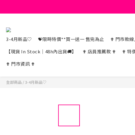
3-4月新品♡
💝限時特價**買一送一 售完為止
✟ 門市款線上
【現貨 In Stock｜48h內出貨🚚】
✟ 店員推薦款 ✟
✟ 特
✟ 門市資訊 ✟
全部商品
/
3-4月新品♡