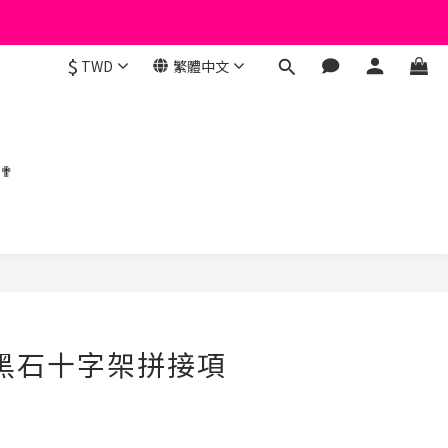
$
TWD
繁體中文
 ✟
立即購買
珠黑石十字架拼接項