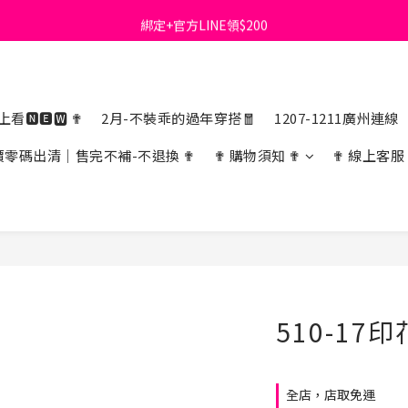
綁定+官方LINE領$200
首購免運費🚚
出清特價_買一送一
首購免運費🚚
看🅽🅴🆆 ✟
2月-不裝乖的過年穿搭🧧
1207-1211廣州連線
價零碼出清｜售完不補-不退換 ✟
✟ 購物須知 ✟
✟ 線上客服
510-17
全店，店取免運