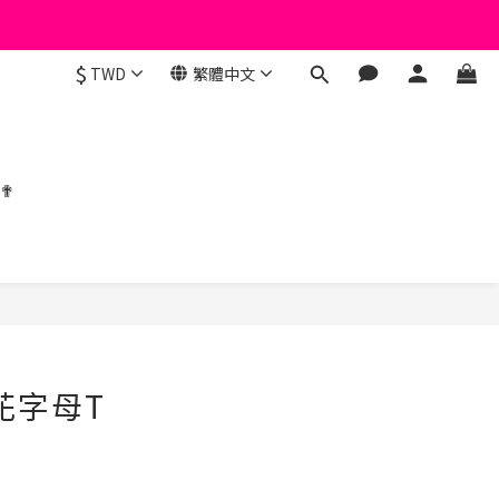
$
TWD
繁體中文
 ✟
立即購買
印花字母T