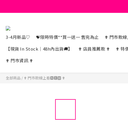
3-4月新品♡
💝限時特價**買一送一 售完為止
✟ 門市款線上
【現貨 In Stock｜48h內出貨🚚】
✟ 店員推薦款 ✟
✟ 特
✟ 門市資訊 ✟
全部商品
/
✟ 門市款線上看🅽🅴🆆 ✟