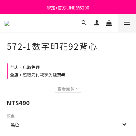
綁定+官方LINE領$200
首購免運費🚚
出清特價_買一送一
首購免運費🚚
572-1數字印花92背心
全店，店取免運
全店，超取先付款享免運費🚚
查看更多
NT$490
顏色