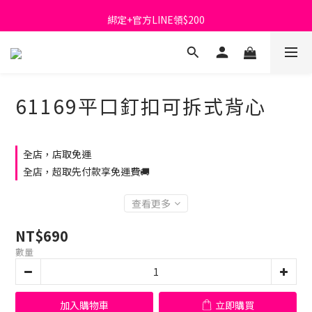
首購免運費🚚
綁定+官方LINE領$200
出清特價_買一送一
首購免運費🚚
61169平口釘扣可拆式背心
全店，店取免運
全店，超取先付款享免運費🚚
查看更多
NT$690
數量
加入購物車
立即購買