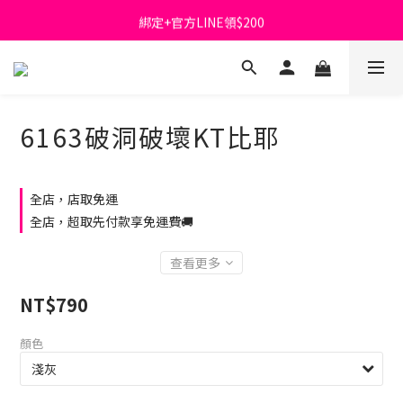
綁定+官方LINE領$200
首購免運費🚚
出清特價_買一送一
首購免運費🚚
6163破洞破壞KT比耶
全店，店取免運
全店，超取先付款享免運費🚚
查看更多
NT$790
顏色